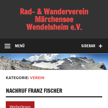
Skip
to
Rad- & Wanderverein
content
Märchensee
Wendelsheim e.V.
Verein für Familien, Radsport, Bergsport,
Gesundheitssport und Wandern
MENÜ
SIDEBAR
KATEGORIE:
VEREIN
NACHRUF FRANZ FISCHER
Weiterlesen