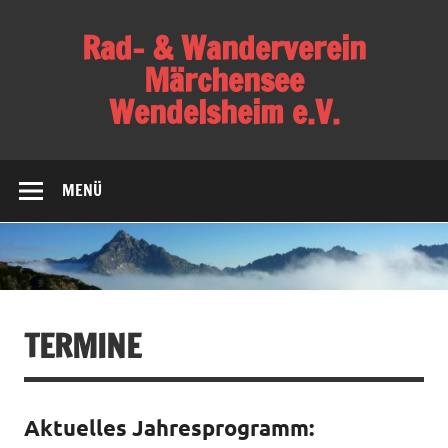
Skip
to
Rad- & Wanderverein
content
Märchensee
Wendelsheim e.V.
Verein für Familien, Radsport, Bergsport,
Gesundheitssport und Wandern
MENÜ
TERMINE
Aktuelles Jahresprogramm: