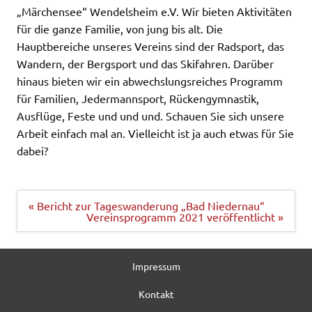
„Märchensee“ Wendelsheim e.V. Wir bieten Aktivitäten
für die ganze Familie, von jung bis alt. Die
Hauptbereiche unseres Vereins sind der Radsport, das
Wandern, der Bergsport und das Skifahren. Darüber
hinaus bieten wir ein abwechslungsreiches Programm
für Familien, Jedermannsport, Rückengymnastik,
Ausflüge, Feste und und und. Schauen Sie sich unsere
Arbeit einfach mal an. Vielleicht ist ja auch etwas für Sie
dabei?
Beitragsnavigation
« Bericht zur Tageswanderung „Bad Niedernau“
Vereinsprogramm 2021 veröffentlicht »
Impressum
Kontakt