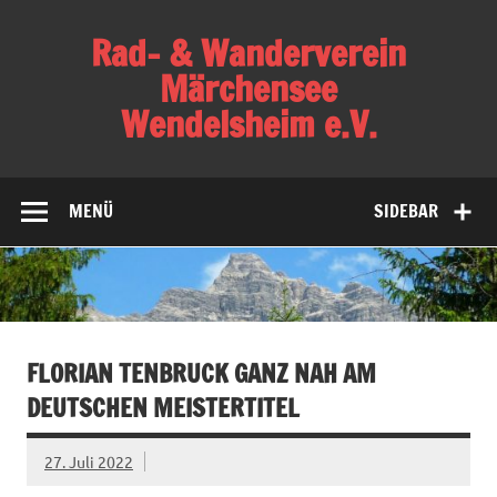
Skip
to
Rad- & Wanderverein
content
Märchensee
Wendelsheim e.V.
Verein für Familien, Radsport, Bergsport,
Gesundheitssport und Wandern
MENÜ
SIDEBAR
FLORIAN TENBRUCK GANZ NAH AM
DEUTSCHEN MEISTERTITEL
27. Juli 2022