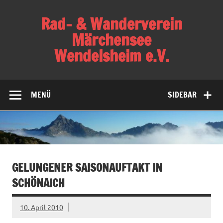
Skip
to
Rad- & Wanderverein
content
Märchensee
Wendelsheim e.V.
Verein für Familien, Radsport, Bergsport,
Gesundheitssport und Wandern
MENÜ
SIDEBAR
GELUNGENER SAISONAUFTAKT IN
SCHÖNAICH
10. April 2010