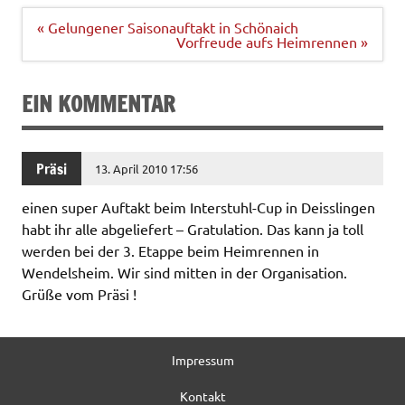
Beitragsnavigation
« Gelungener Saisonauftakt in Schönaich
Vorfreude aufs Heimrennen »
EIN KOMMENTAR
Präsi
13. April 2010 17:56
einen super Auftakt beim Interstuhl-Cup in Deisslingen
habt ihr alle abgeliefert – Gratulation. Das kann ja toll
werden bei der 3. Etappe beim Heimrennen in
Wendelsheim. Wir sind mitten in der Organisation.
Grüße vom Präsi !
Impressum
Kontakt