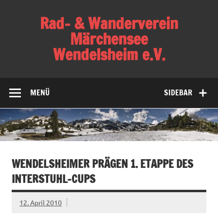
Skip
to
Rad- & Wanderverein
content
Märchensee
Wendelsheim e.V.
Verein für Familien, Radsport, Bergsport,
Gesundheitssport und Wandern
MENÜ
SIDEBAR
WENDELSHEIMER PRÄGEN 1. ETAPPE DES
INTERSTUHL-CUPS
12. April 2010