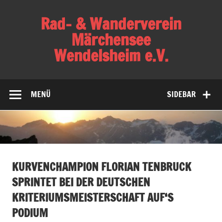
Skip
to
Rad- & Wanderverein
content
Märchensee
Wendelsheim e.V.
Verein für Familien, Radsport, Bergsport,
Gesundheitssport und Wandern
MENÜ
SIDEBAR
KURVENCHAMPION FLORIAN TENBRUCK
SPRINTET BEI DER DEUTSCHEN
KRITERIUMSMEISTERSCHAFT AUF‘S
PODIUM